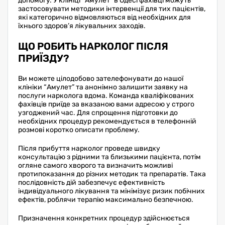
допомогу. У клініці “Амулет” в Одесі фахівці можуть
застосовувати методики інтервенції для тих пацієнтів,
які категорично відмовляються від необхідних для
їхнього здоров’я лікувальних заходів.
ЩО РОБИТЬ НАРКОЛОГ ПІСЛЯ
ПРИЇЗДУ?
Ви можете цілодобово зателефонувати до нашої
клініки “Амулет” та анонімно залишити заявку на
послуги нарколога вдома. Команда кваліфікованих
фахівців приїде за вказаною вами адресою у строго
узгоджений час. Для спрощення підготовки до
необхідних процедур рекомендується в телефонній
розмові коротко описати проблему.
Після прибуття нарколог проведе швидку
консультацію з рідними та близькими пацієнта, потім
огляне самого хворого та визначить можливі
протипоказання до різних методик та препаратів. Така
послідовність дій забезпечує ефективність
індивідуального лікування та мінімізує ризик побічних
ефектів, роблячи терапію максимально безпечною.
Призначення конкретних процедур здійснюється