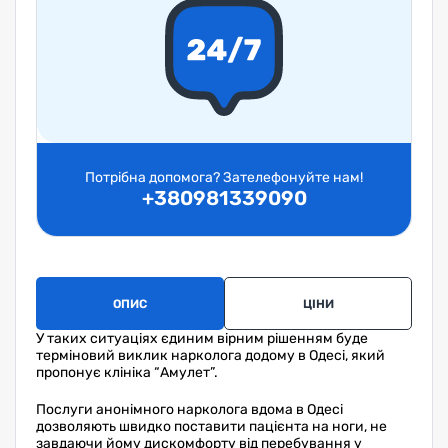
Потрібна допомога? Зателефонуйте нам!
+380981339090
ОПИС
ЦІНИ
ЗА
У таких ситуаціях єдиним вірним рішенням буде
терміновий виклик нарколога додому в Одесі, який
пропонує клініка “Амулет”.
Послуги анонімного нарколога вдома в Одесі
дозволяють швидко поставити пацієнта на ноги, не
завдаючи йому дискомфорту від перебування у