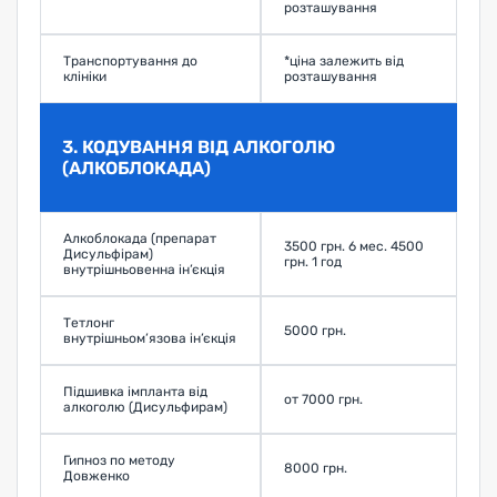
розташування
Транспортування до
*ціна залежить від
З
клініки
розташування
3. КОДУВАННЯ ВІД АЛКОГОЛЮ
(АЛКОБЛОКАДА)
Алкоблокада (препарат
3500 грн. 6 мес. 4500
Дисульфірам)
З
грн. 1 год
внутрішньовенна ін’єкція
Тетлонг
5000 грн.
З
внутрішньом’язова ін’єкція
Підшивка імпланта від
от 7000 грн.
З
алкоголю (Дисульфирам)
Гипноз по методу
8000 грн.
З
Довженко