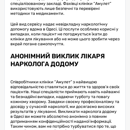
спеціалізованому закладі. Фахівці клініки “Амулет”
використовують лише безпечні та перевірені
методики та медикаменти.
Цей вид сервісу надає невідкладну наркологічну
допомогу вдома в Одесі. Ці послуги особливо корисні у
випадках, коли пацієнт не погоджується їхати до
клініки для лікування або не може цього зробити через
вкрай погане самопочуття.
АНОНІМНИЙ ВИКЛИК ЛІКАРЯ
НАРКОЛОГА ДОДОМУ
Співробітники клініки “Амулет” з найвищою
відповідальністю ставляться до життя та здоров’я своїх
пацієнтів. Наші спеціалісти приймають навіть найважчі
та безнадійні випадки, надаючи турботу та повагу
кожному хворому. Завдяки своєму професіоналізму та
досвіду у сучасній наркології, ми досягаємо високих
результатів у лікуванні. Викликати нарколога додому
в Одесі ви можете абсолютно анонімно з повним
дотриманням конфіденційності наданої інформації.
Таким чином, вам не потрібно турбуватися про те, що