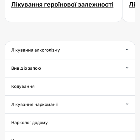
Лікування героїнової залежності
Лік
Лікування алкоголізму
Вивід із запою
Кодування
Лікування наркоманії
Нарколог додому