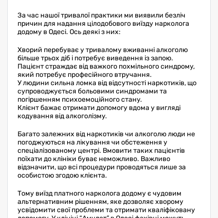
За час нашої тривалої практики ми виявили безліч
причин для надання цілодобового виїзду нарколога
додому в Одесі. Ось деякі з них:
Хворий перебуває у тривалому вживанні алкоголю
більше трьох діб і потребує виведення із запою.
Пацієнт страждає від важкого похмільного синдрому,
який потребує професійного втручання.
У людини сильна ломка від відсутності наркотиків, що
супроводжується больовими синдромами та
погіршенням психоемоційного стану.
Клієнт бажає отримати допомогу вдома у вигляді
кодування від алкоголізму.
Багато залежних від наркотиків чи алкоголю люди не
погоджуються на лікування чи обстеження у
спеціалізованому центрі. Вмовити таких пацієнтів
поїхати до клініки буває неможливо. Важливо
відзначити, що всі процедури проводяться лише за
особистою згодою клієнта.
Тому виїзд платного нарколога додому є чудовим
альтернативним рішенням, яке дозволяє хворому
усвідомити свої проблеми та отримати кваліфіковану