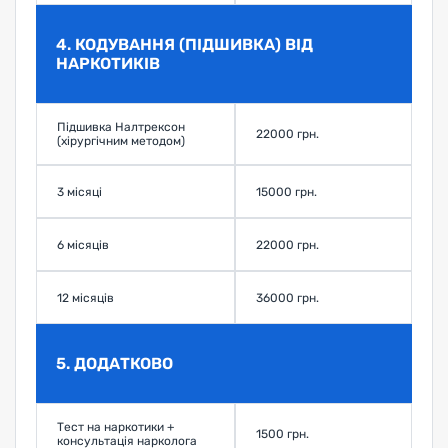
4. КОДУВАННЯ (ПІДШИВКА) ВІД
НАРКОТИКІВ
Підшивка Налтрексон
22000 грн.
З
(хірургічним методом)
3 місяці
15000 грн.
З
6 місяців
22000 грн.
З
12 місяців
36000 грн.
З
5. ДОДАТКОВО
Тест на наркотики +
1500 грн.
З
консультація нарколога