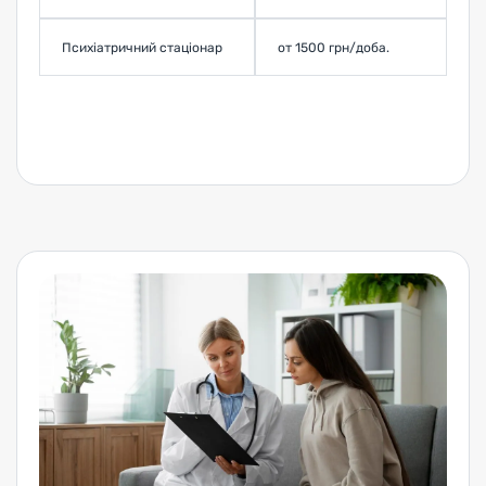
Психіатричний стаціонар
от 1500 грн/доба.
З