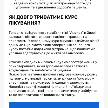
надаємо консультації психіатра-нарколога для
підтримки та відновлення здоров’я пацієнта.
ЯК ДОВГО ТРИВАТИМЕ КУРС
ЛІКУВАННЯ?
Тривалість лікування в нашій клініці “Амулет” в Одесі
залежить від того, як довго пацієнт страждає на
алкоголізм. У середньому курс лікування займає від 1,5
до 2,5 місяців. Часто після завершення основного
курсу потрібна додаткова підтримка, щоб пацієнт міг
успішно адаптуватися до життя без алкоголю.
У таких випадках ми рекомендуємо спостереження у
психотерапевта, який допомагає справлятися з
труднощами та запобігати рецидивам.
Психотерапевтична допомога відіграє ключову роль у
підтримці мотивації пацієнта, зміцнюючи його віру у
власні сили та можливості подолати залежність.
Наявність кваліфікованої психологічної підтримки
допомагає пацієнтові впевнено дивитися у майбутнє
та не повертатися до колишнього стану.