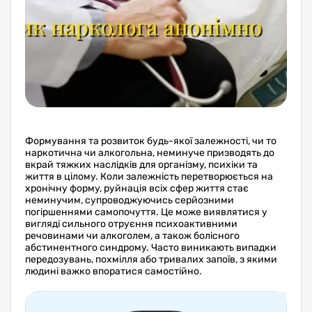
Формування та розвиток будь-якої залежності, чи то
наркотична чи алкогольна, неминуче призводять до
вкрай тяжких наслідків для організму, психіки та
життя в цілому. Коли залежність перетворюється на
хронічну форму, руйнація всіх сфер життя стає
неминучим, супроводжуючись серйозними
погіршеннями самопочуття. Це може виявлятися у
вигляді сильного отруєння психоактивними
речовинами чи алкоголем, а також болісного
абстинентного синдрому. Часто виникають випадки
передозувань, похмілля або тривалих запоїв, з якими
людині важко впоратися самостійно.