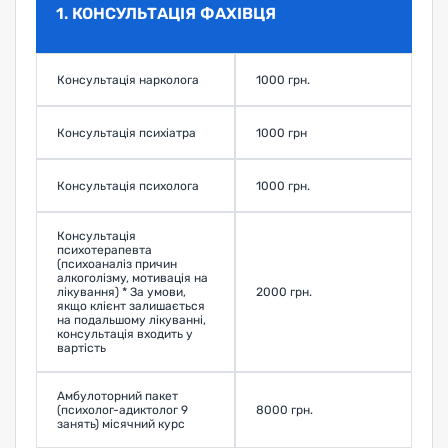
1. КОНСУЛЬТАЦІЯ ФАХІВЦЯ
Консультація нарколога
1000 грн.
З
Консультація психіатра
1000 грн
З
Консультація психолога
1000 грн.
З
Консультація
психотерапевта
(психоаналіз причин
алкоголізму, мотивація на
лікування) * За умови,
2000 грн.
З
якщо клієнт залишається
на подальшому лікуванні,
консультація входить у
вартість
Амбулоторний пакет
(психолог-адиктолог 9
8000 грн.
З
занять) місячний курс