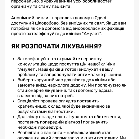
персонально, з урахуванням усіх особливостей
організму та стану пацієнта.
Анонімний виклик нарколога додому в Одесі
доступний цілодобово, без вихідних та свят. Якщо вам
потрібна якісна допомога від висококласних фахівців,
просто зателефонуйте до клініки “Амулет”.
ЯК РОЗПОЧАТИ ЛІКУВАННЯ?
Зателефонуйте та отримайте первинну
консультацію щодо послуг та цін нашої клініки
“Амулет”. Наші фахівці готові вислухати вашу
проблему та запропонувати оптимальне рішення.
Виберіть зручний час для візиту до клініки або
замовте виїзд нарколога додому. Ми пропонуємо як
стаціонарне лікування, так і допомогу вдома,
залежно від ваших потреб.
Спеціаліст проведе огляд та поставить
крапельницю, склад якої буде визначено за
результатами діагностики.
Далі лікар складе план лікування та обстеження,
поставить попередній діагноз і призначить
необхідні процедури.
Реабілітація пацієнта – найважливіший етап
одужання, який допомагає уникнути рецидиву. Ми