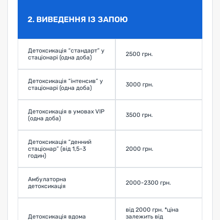
2. ВИВЕДЕННЯ ІЗ ЗАПОЮ
Детоксикація “стандарт” у
2500 грн.
З
стаціонарі (одна доба)
Детоксикація “інтенсив” у
3000 грн.
З
стаціонарі (одна доба)
Детоксикація в умовах VIP
3500 грн.
З
(одна доба)
Детоксикація “денний
стаціонар” (від 1,5-3
2000 грн.
З
годин)
Амбулаторна
2000-2300 грн.
З
детоксикація
від 2000 грн. *ціна
Детоксикація вдома
залежить від
З